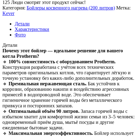
125
Люди смотрят этот продукт сейчас!
Категория:
Бойлеры косвенного нагрева (200 литров)
Метка:
Kever
Детали
Характеристики
Фото
Детали
Почему этот бойлер — идеальное решение для вашего
котла Protherm?
🔹
100% совместимость с оборудованием Protherm.
Конструкция разработана с учётом всех технических
параметров оригинальных котлов, что гарантирует лёгкую и
точную установку без каких-либо дополнительных доработок.
🔹
Премиальная нержавеющая сталь.
Бак устойчив к
коррозии, образованию накипи и воздействию агрессивных
примесей в водопроводной воде. Это обеспечивает
гигиеничное хранение горячей воды без металлического
привкуса и посторонних запахов.
🔹
Оптимальный объём 90 литров.
Запаса горячей воды с
избытком хватит для комфортной жизни семьи из 3–5 человек:
одновременный приём душа, мытьё посуды и другие
ежедневные бытовые задачи.
🔹
Максимальная энергоэффективность.
Бойлер использует