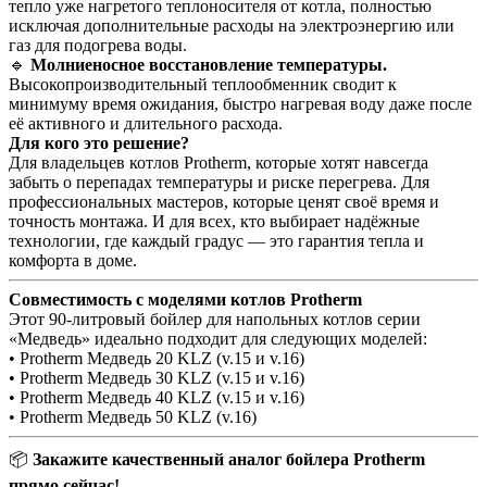
тепло уже нагретого теплоносителя от котла, полностью
исключая дополнительные расходы на электроэнергию или
газ для подогрева воды.
🔹
Молниеносное восстановление температуры.
Высокопроизводительный теплообменник сводит к
минимуму время ожидания, быстро нагревая воду даже после
её активного и длительного расхода.
Для кого это решение?
Для владельцев котлов Protherm, которые хотят навсегда
забыть о перепадах температуры и риске перегрева. Для
профессиональных мастеров, которые ценят своё время и
точность монтажа. И для всех, кто выбирает надёжные
технологии, где каждый градус — это гарантия тепла и
комфорта в доме.
Совместимость с моделями котлов Protherm
Этот 90-литровый бойлер для напольных котлов серии
«Медведь» идеально подходит для следующих моделей:
• Protherm Медведь 20 KLZ (v.15 и v.16)
• Protherm Медведь 30 KLZ (v.15 и v.16)
• Protherm Медведь 40 KLZ (v.15 и v.16)
• Protherm Медведь 50 KLZ (v.16)
📦
Закажите качественный аналог бойлера Protherm
прямо сейчас!